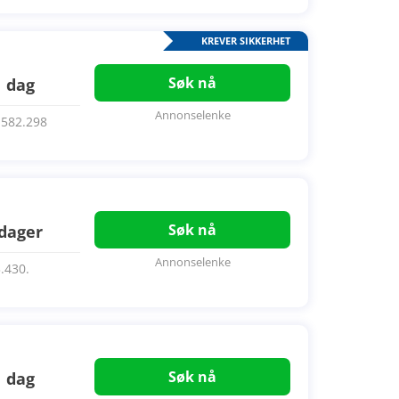
KREVER SIKKERHET
Søk nå
1 dag
Annonselenke
3.582.298
Søk nå
 dager
Annonselenke
3.430.
Søk nå
1 dag