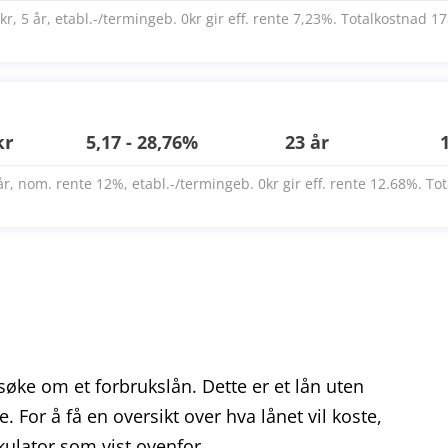
kr, 5 år, etabl.-/termingeb. 0kr gir eff. rente 7,23%. Totalkostnad 17
kr
5,17 - 28,76%
23 år
år, nom. rente 12%, etabl.-/termingeb. 0kr gir eff. rente 12.68%. Tot
 søke om et forbrukslån. Dette er et lån uten
 For å få en oversikt over hva lånet vil koste,
kulator som vist ovenfor.