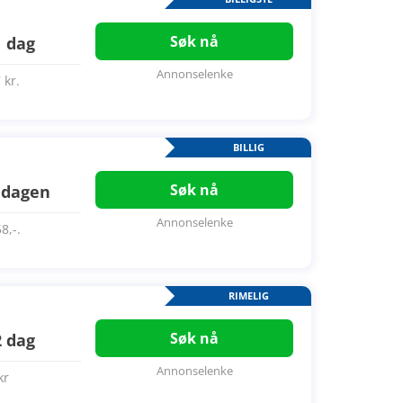
Søk nå
1 dag
Annonselenke
 kr.
BILLIG
Søk nå
 dagen
Annonselenke
8,-.
RIMELIG
Søk nå
2 dag
Annonselenke
kr