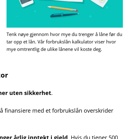
Tenk nøye gjennom hvor mye du trenger å låne før du
tar opp et lån. Vår forbrukslån kalkulator viser hvor
mye omtrentlig de ulike lånene vil koste deg.
tor
ner uten sikkerhet
.
 å finansiere med et forbrukslån overskrider
er årlig inntekt i gjeld
. Hvis du tjener 500