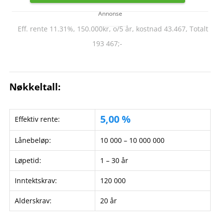
Annonse
Eff. rente 11.31%, 150.000kr, o/5 år, kostnad 43.467, Totalt
193 467;-
Nøkkeltall:
5,00 %
Effektiv rente:
Lånebeløp:
10 000 – 10 000 000
Løpetid:
1 – 30 år
Inntektskrav:
120 000
Alderskrav:
20 år